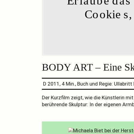
Er
Co
ok
ie
BODY ART – Eine Sku
D 2011, 4 Min., Buch und Regie: Ullabritt
Der Kurzfilm zeigt, wie die Künstlerin m
berührende Skulptur: In der eigenen Armb