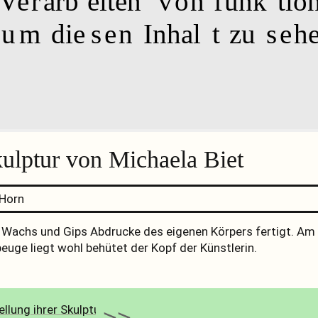
laube das Vera
rb
e
iten
von fu
nk
t
io
s, um d
ie
sen
Inhal
t
zu
seh
lptur von Michaela Biet
 Horn
it Wachs und Gips Abdrucke des eigenen Körpers fertigt. Am
euge liegt wohl behütet der Kopf der Künstlerin.